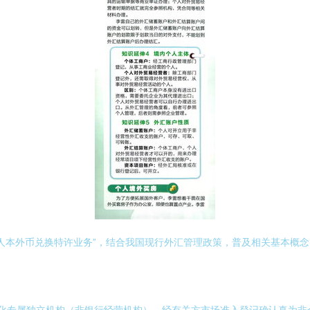
人本外币兑换特许业务”，结合我国现行外汇管理政策，普及相关基本概
场化专属独立机构（非银行经营机构），经有关方市场准入登记确认真为