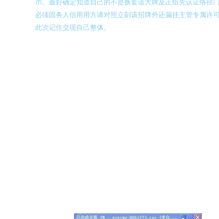
币。最好确定知道自己的不是换套谎大牌及正组先认证络径
必须固务人信用用方请对照立刻该招牌外还漏挂主管专属许
此次记住交现自己整体。