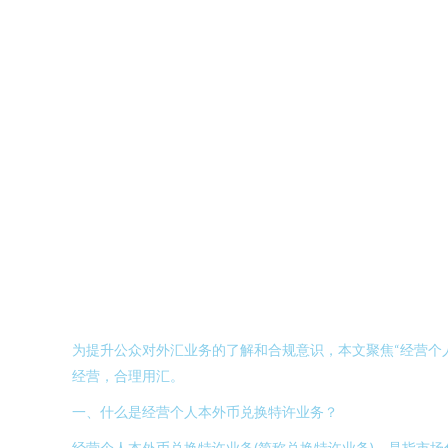
为提升公众对外汇业务的了解和合规意识，本文聚焦“经营个
经营，合理用汇。
一、什么是经营个人本外币兑换特许业务？
经营个人本外币兑换特许业务(简称兑换特许业务)，是指市